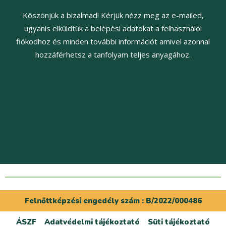
Köszönjük a bizalmad! Kérjük nézz meg az e-mailed,
ugyanis elküldtük a belépési adatokat a felhasználói
fiókodhoz és minden további információt amivel azonnal
hozzáférhetsz a tanfolyam teljes anyagához.
Felnőttképzési engedély szám : B/2022/000486
ÁSZF
Adatvédelmi tájékoztató
Süti tájékoztató