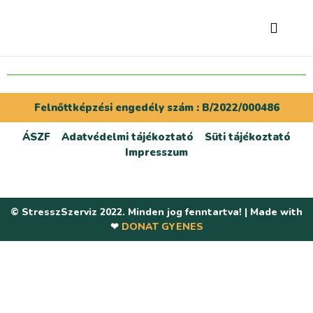
Felnőttképzési engedély szám : B/2022/000486
ÁSZF
Adatvédelmi tájékoztató
Süti tájékoztató
Impresszum
© StresszSzerviz 2022. Minden jog fenntartva! | Made with
❤
DONAT GYENES