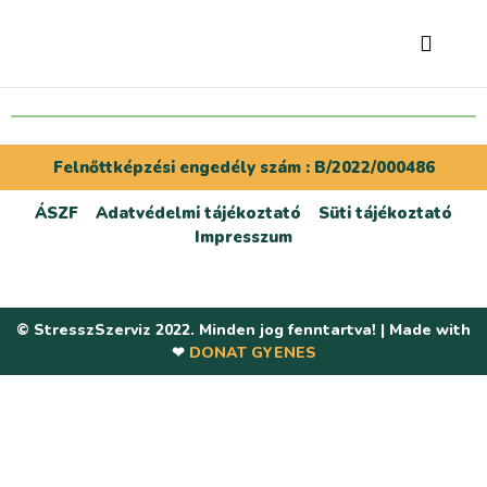
Felnőttképzési engedély szám : B/2022/000486
ÁSZF
Adatvédelmi tájékoztató
Süti tájékoztató
Impresszum
© StresszSzerviz 2022. Minden jog fenntartva! | Made with
❤
DONAT GYENES