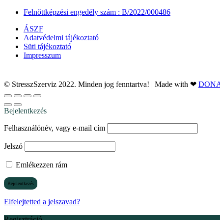
Felnőttképzési engedély szám : B/2022/000486
ÁSZF
Adatvédelmi tájékoztató
Süti tájékoztató
Impresszum
© StresszSzerviz 2022. Minden jog fenntartva! | Made with ❤
DONA
Bejelentkezés
Felhasználónév, vagy e-mail cím
Jelszó
Emlékezzen rám
Elfelejtetted a jelszavad?
Regisztráció