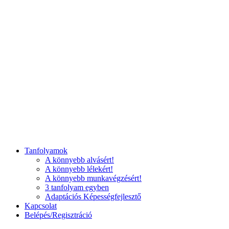
Tanfolyamok
A könnyebb alvásért!
A könnyebb lélekért!
A könnyebb munkavégzésért!
3 tanfolyam egyben
Adaptációs Képességfejlesztő
Kapcsolat
Belépés/Regisztráció