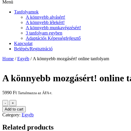
Menü
Tanfolyamok
A könnyebb alvásért!
A könnyebb lélekért!
A könnyebb munkavégzésért!
3 tanfolyam egyben
Adaptációs Képességfejlesztő
Kapcsolat
Belépés/Regisztráció
Home
/
Egyéb
/ A könnyebb mozgásért! online tanfolyam
A könnyebb mozgásért! online 
5990
Ft
Tartalmazza az ÁFA-t.
A
-
+
könnyebb
Add to cart
mozgásért!
Category:
Egyéb
online
tanfolyam
Related products
quantity