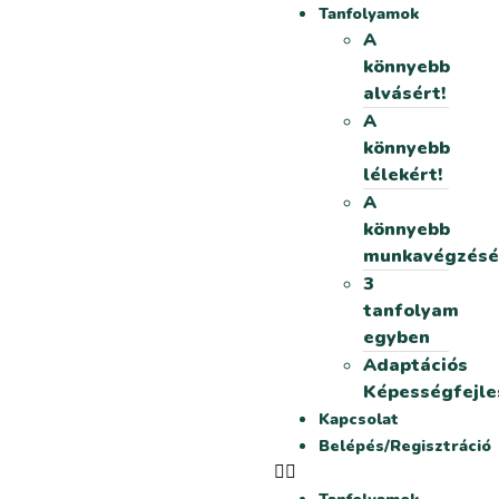
Tanfolyamok
A
könnyebb
alvásért!
A
könnyebb
lélekért!
A
könnyebb
munkavégzésé
3
tanfolyam
egyben
Adaptációs
Képességfejle
Kapcsolat
Belépés/Regisztráció