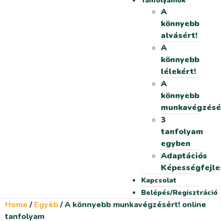
Tanfolyamok
A
könnyebb
alvásért!
A
könnyebb
lélekért!
A
könnyebb
munkavégzésé
3
tanfolyam
egyben
Adaptációs
Képességfejle
Kapcsolat
Belépés/Regisztráció
Home
/
Egyéb
/ A könnyebb munkavégzésért! online
tanfolyam